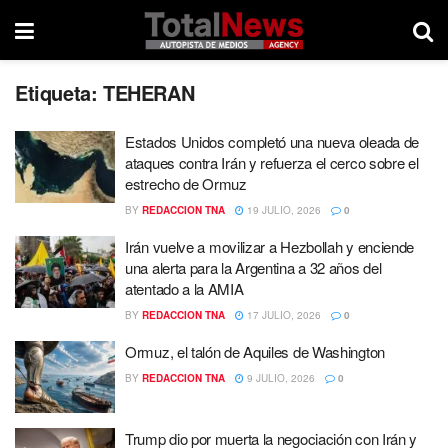
Etiqueta:
TEHERAN
Estados Unidos completó una nueva oleada de
ataques contra Irán y refuerza el cerco sobre el
estrecho de Ormuz
BY
REDACCION TNA
19 JULIO, 2026
0
Irán vuelve a movilizar a Hezbollah y enciende
una alerta para la Argentina a 32 años del
atentado a la AMIA
BY
REDACCION TNA
17 JULIO, 2026
0
Ormuz, el talón de Aquiles de Washington
BY
REDACCION TNA
9 JULIO, 2026
0
Trump dio por muerta la negociación con Irán y