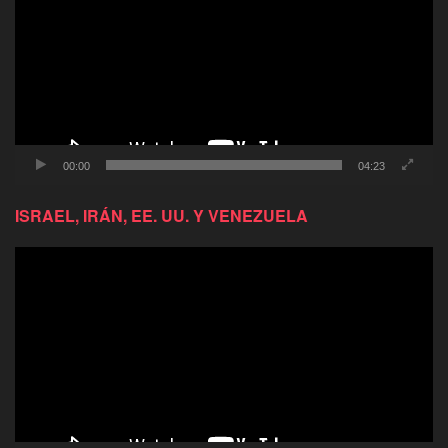
video
00:00
04:23
ISRAEL, IRÁN, EE. UU. Y VENEZUELA
Reproductor
de
video