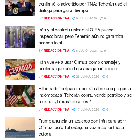
confirmó lo advertido por TNA: Teherán usó el
diálogo para ganar tiempo
BY
REDACCION TNA
8 JULIO, 2026
0
Irán y el control nuclear: el OIEA puede
inspeccionar, pero Teherán aún no garantiza
acceso total
BY
REDACCION TNA
5 JULIO, 2026
0
Irán vuelve a usar Ormuz como chantaje y
confirma que sólo buscaba ganar tiempo
BY
REDACCION TNA
28 JUNIO, 2026
0
El borrador del pacto con Irán abre una pregunta
incómoda: si Teherán cobra, vende petróleo y se
rearma, ¿firmará después?
BY
REDACCION TNA
17 JUNIO, 2026
0
Trump anuncia un acuerdo con Irán para abrir
Ormuz, pero Teherán,una vez más, enfría la
euforia