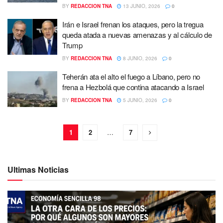
BY
REDACCION TNA
13 JUNIO, 2026
0
Irán e Israel frenan los ataques, pero la tregua
queda atada a nuevas amenazas y al cálculo de
Trump
BY
REDACCION TNA
8 JUNIO, 2026
0
Teherán ata el alto el fuego a Líbano, pero no
frena a Hezbolá que contina atacando a Israel
BY
REDACCION TNA
5 JUNIO, 2026
0
1
2
…
7
Ultimas Noticias