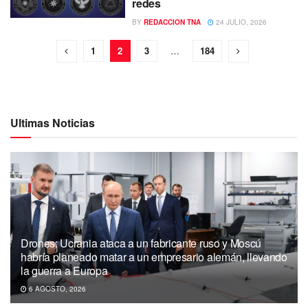
redes
BY
REDACCION TNA
24 JULIO, 2026
1
2
3
…
184
Ultimas Noticias
Drones: Ucrania ataca a un fabricante ruso y Moscú
habría planeado matar a un empresario alemán, llevando
la guerra a Europa
6 AGOSTO, 2026