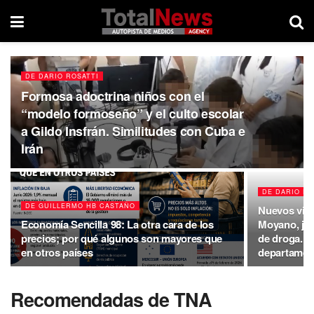
DE DARIO ROSATTI
Formosa adoctrina niños con el
“modelo formoseño” y el culto escolar
a Gildo Insfrán. Similitudes con Cuba e
Irán
DE DARIO RO
DE GUILLERMO HB CASTAÑO
Nuevos vid
Economía Sencilla 98: La otra cara de los
Moyano, junt
precios; por qué algunos son mayores que
de droga. El
en otros países
departamen
Recomendadas de TNA