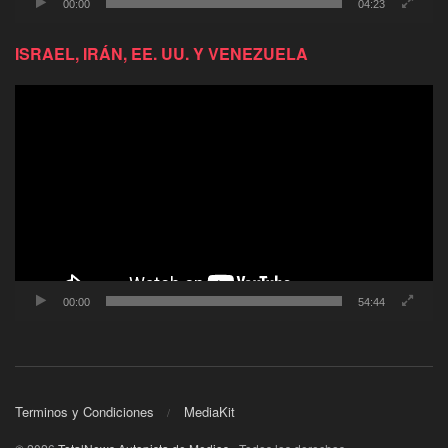
00:00
04:23
ISRAEL, IRÁN, EE. UU. Y VENEZUELA
Reproductor
de
video
00:00
54:44
Terminos y Condiciones
MediaKit