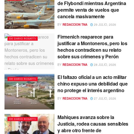
de Flybondi mientras Argentina
permite venta de vuelos que
cancela masivamente
BY
REDACCION TNA
29 JULIO, 2026
Firmenich reaparece para
DE DARIO ROSATTI
justificar a Montoneros, pero los
hechos contradicen su relato
sobre sus crímenes y Perón
BY
REDACCION TNA
28 JULIO, 2026
El faltazo oficial a un acto militar
DE DARIO ROSATTI
chino expuso una debilidad que
no protege el interés argentino
BY
REDACCION TNA
27 JULIO, 2026
Mahiques avanza sobre la
DE DARIO ROSATTI
Justicia, rodea causas sensibles
y abre otro frente de