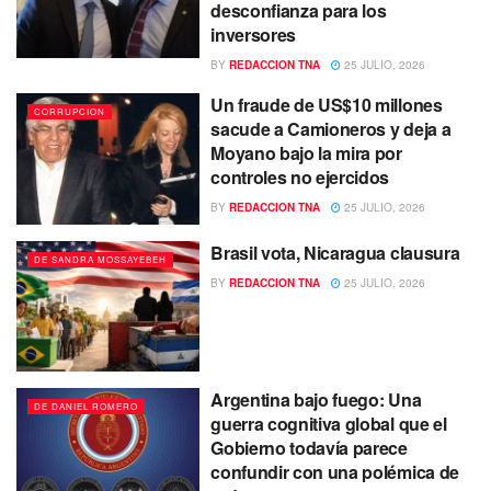
desconfianza para los
inversores
BY
REDACCION TNA
25 JULIO, 2026
Un fraude de US$10 millones
CORRUPCION
sacude a Camioneros y deja a
Moyano bajo la mira por
controles no ejercidos
BY
REDACCION TNA
25 JULIO, 2026
Brasil vota, Nicaragua clausura
DE SANDRA MOSSAYEBEH
BY
REDACCION TNA
25 JULIO, 2026
Argentina bajo fuego: Una
DE DANIEL ROMERO
guerra cognitiva global que el
Gobierno todavía parece
confundir con una polémica de