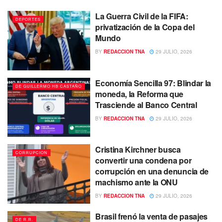
La Guerra Civil de la FIFA:
DEPORTES
privatización de la Copa del
Mundo
BY
REDACCION TNA
29 JULIO, 2026
Economía Sencilla 97: Blindar la
DE GUILLERMO HB CASTAÑO
moneda, la Reforma que
Trasciende al Banco Central
BY
REDACCION TNA
29 JULIO, 2026
Cristina Kirchner busca
CORRUPCION
convertir una condena por
corrupción en una denuncia de
machismo ante la ONU
BY
REDACCION TNA
29 JULIO, 2026
Brasil frenó la venta de pasajes
DE R.R.