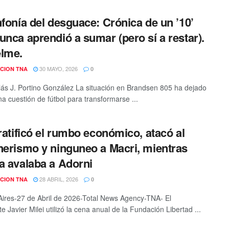
nfonía del desguace: Crónica de un ’10’
unca aprendió a sumar (pero sí a restar).
lme.
30 MAYO, 2026
CION TNA
0
lás J. Portino González La situación en Brandsen 805 ha dejado
na cuestión de fútbol para transformarse ...
 ratificó el rumbo económico, atacó al
nerismo y ninguneo a Macri, mientras
a avalaba a Adorni
28 ABRIL, 2026
CION TNA
0
ires-27 de Abril de 2026-Total News Agency-TNA- El
e Javier Milei utilizó la cena anual de la Fundación Libertad ...