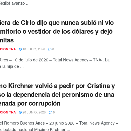
icillof avanzó ...
ñera de Cirio dijo que nunca subió ni vio
rmitorio o vestidor de los dólares y dejó
nitas
10 JULIO, 2026
CION TNA
0
ires – 10 de julio de 2026 – Total News Agency – TNA-. La
 la hija de ...
o Kirchner volvió a pedir por Cristina y
o la dependencia del peronismo de una
nada por corrupción
20 JUNIO, 2026
CION TNA
0
el Romero Buenos Aires – 20 junio 2026 – Total News Agency –
 diputado nacional Máximo Kirchner ...