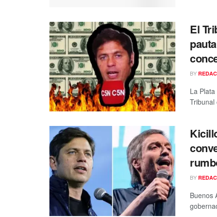
El Tr
pauta 
conce
BY
REDAC
La Plata
Tribunal 
Kicill
conve
rumb
BY
REDAC
Buenos A
gobernado