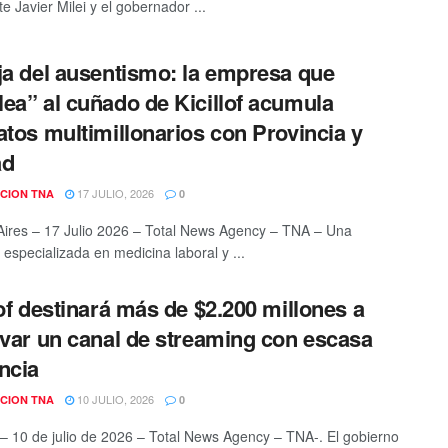
e Javier Milei y el gobernador ...
ja del ausentismo: la empresa que
ea” al cuñado de Kicillof acumula
atos multimillonarios con Provincia y
ad
17 JULIO, 2026
CION TNA
0
ires – 17 Julio 2026 – Total News Agency – TNA – Una
especializada en medicina laboral y ...
lof destinará más de $2.200 millones a
ivar un canal de streaming con escasa
ncia
10 JULIO, 2026
CION TNA
0
 – 10 de julio de 2026 – Total News Agency – TNA-. El gobierno