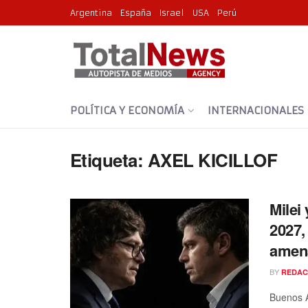
Argentina
España
Israel
USA
Perú
POLÍTICA Y ECONOMÍA
INTERNACIONALES
Etiqueta:
AXEL KICILLOF
Milei
2027,
amena
BY
REDAC
Buenos A