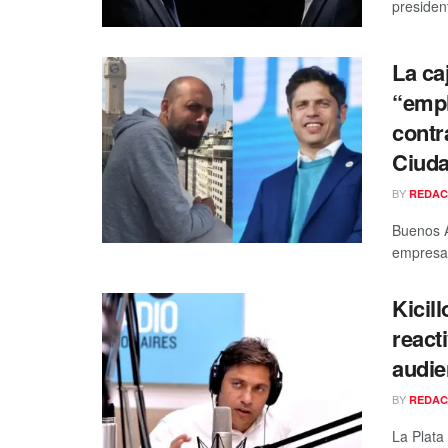
president
La ca
“empl
contr
Ciud
BY
REDAC
Buenos A
empresa 
Kicil
react
audie
BY
REDAC
La Plata