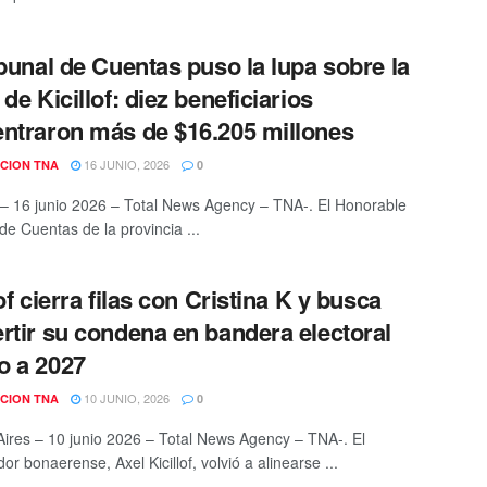
ibunal de Cuentas puso la lupa sobre la
de Kicillof: diez beneficiarios
ntraron más de $16.205 millones
16 JUNIO, 2026
CION TNA
0
 – 16 junio 2026 – Total News Agency – TNA-. El Honorable
de Cuentas de la provincia ...
of cierra filas con Cristina K y busca
rtir su condena en bandera electoral
o a 2027
10 JUNIO, 2026
CION TNA
0
ires – 10 junio 2026 – Total News Agency – TNA-. El
r bonaerense, Axel Kicillof, volvió a alinearse ...