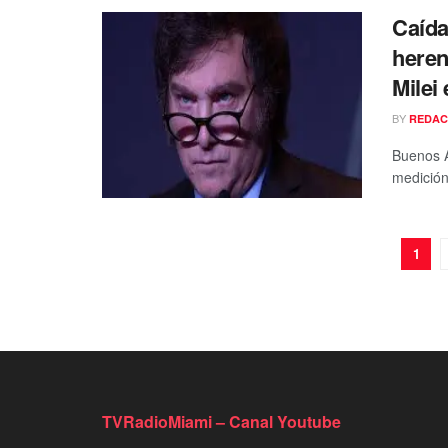
Caída
heren
Milei
BY
REDAC
Buenos A
medición
1
TVRadioMiami – Canal Youtube