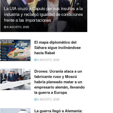
La UIA cruzó a Caputo por sus insultos a la
industria y reclamó igualdad de condiciones
frente a las importaciones
6 AGOSTO, 2026
El mapa diplomático del
Sáhara sigue inclinándose
hacia Rabat
6 AGOSTO, 2026
Drones: Ucrania ataca a un
fabricante ruso y Moscú
habría planeado matar a un
empresario alemán, llevando
la guerra a Europa
6 AGOSTO, 2026
La guerra llegó a Alemania: