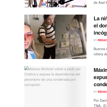
de Axel K
La ni
el do
incóg
BY
REDAC
Buenos A
niñera de
Máxim
expus
conde
BY
REDAC
Por Dani
TNA-. El