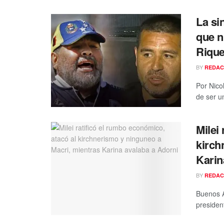
La si
que n
Rique
BY
REDAC
Por Nico
de ser u
Milei
kirch
Karin
BY
REDAC
Buenos A
president