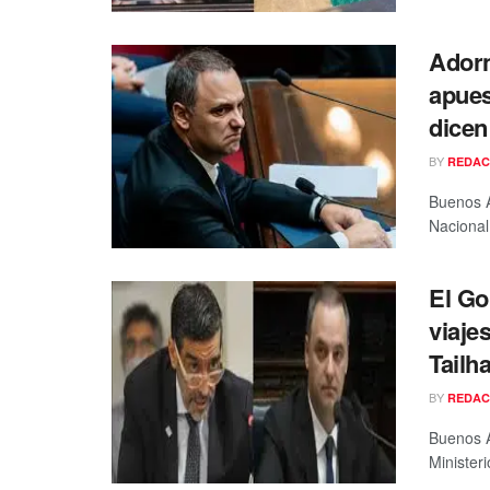
Adorn
apues
dicen
BY
REDAC
Buenos A
Nacional 
El Go
viaje
Tailh
BY
REDAC
Buenos A
Ministeri