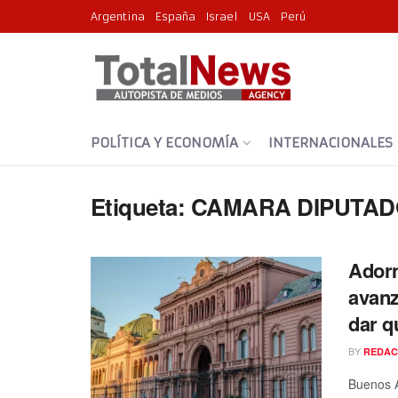
Argentina
España
Israel
USA
Perú
POLÍTICA Y ECONOMÍA
INTERNACIONALES
Etiqueta:
CAMARA DIPUTAD
Adorn
avanz
dar q
BY
REDAC
Buenos A