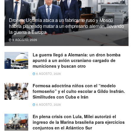
Drones: Ucrania ataca a un fabricante ruso y Moscú
habría planeado matar a un empresario alemán, llevando
la guerra a Europa
6 AGOSTO, 2026
La guerra llegó a Alemania: un dron bomba
apuntó a un avión ucraniano cargado de
municiones y buscan otro
6 AGOSTO, 2026
Formosa adoctrina niños con el “modelo
formoseño” y el culto escolar a Gildo Insfrán.
Similitudes con Cuba e Irán
6 AGOSTO, 2026
En plena crisis con Lula, Milei autorizó el
ingreso de la Marina brasileña para ejercicios
conjuntos en el Atlántico Sur