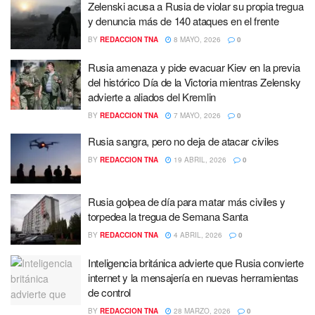
Zelenski acusa a Rusia de violar su propia tregua
y denuncia más de 140 ataques en el frente
BY
REDACCION TNA
8 MAYO, 2026
0
Rusia amenaza y pide evacuar Kiev en la previa
del histórico Día de la Victoria mientras Zelensky
advierte a aliados del Kremlin
BY
REDACCION TNA
7 MAYO, 2026
0
Rusia sangra, pero no deja de atacar civiles
BY
REDACCION TNA
19 ABRIL, 2026
0
Rusia golpea de día para matar más civiles y
torpedea la tregua de Semana Santa
BY
REDACCION TNA
4 ABRIL, 2026
0
Inteligencia británica advierte que Rusia convierte
internet y la mensajería en nuevas herramientas
de control
BY
REDACCION TNA
28 MARZO, 2026
0