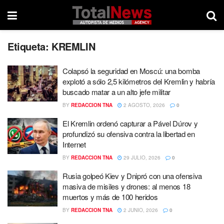
Etiqueta:
KREMLIN
Colapsó la seguridad en Moscú: una bomba
explotó a sólo 2,5 kilómetros del Kremlin y habría
buscado matar a un alto jefe militar
BY
REDACCION TNA
2 AGOSTO, 2026
0
El Kremlin ordenó capturar a Pável Dúrov y
profundizó su ofensiva contra la libertad en
Internet
BY
REDACCION TNA
29 JULIO, 2026
0
Rusia golpeó Kiev y Dnipró con una ofensiva
masiva de misiles y drones: al menos 18
muertos y más de 100 heridos
BY
REDACCION TNA
2 JUNIO, 2026
0