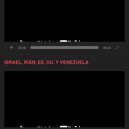
video
00:00
04:23
ISRAEL, IRÁN, EE. UU. Y VENEZUELA
Reproductor
de
video